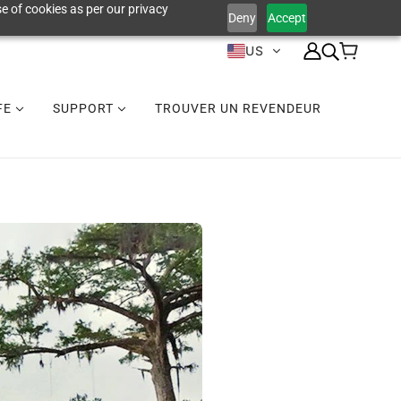
e of cookies as per our privacy
Deny
Accept
US
IFE
SUPPORT
TROUVER UN REVENDEUR