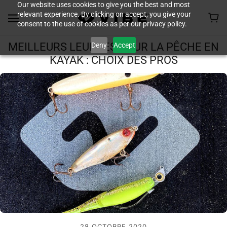
Our website uses cookies to give you the best and most
relevant experience. By clicking on accept, you give your
consent to the use of cookies as per our privacy policy.
Deny
Accept
MEILLEURS LEURRES POUR LA PÊCHE EN
KAYAK : CHOIX DES PROS
28 OCTOBRE 2020