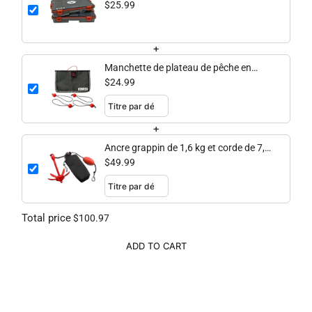
pk)
$25.99
+
Manchette de plateau de pêche en
maille
$24.99
+
Ancre grappin de 1,6 kg et corde de 7,6
m
$49.99
Total price
$100.97
ADD TO CART