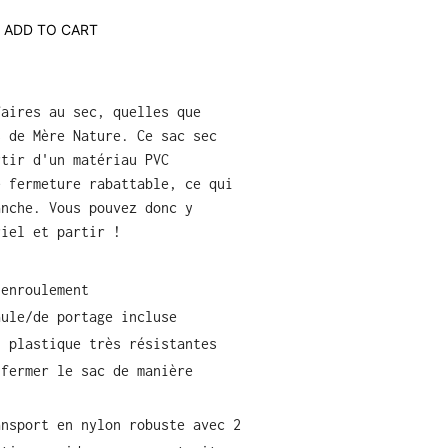
ADD TO CART
faires au sec, quelles que
s de Mère Nature. Ce sac sec
rtir d'un matériau PVC
e fermeture rabattable, ce qui
anche. Vous pouvez donc y
riel et partir !
 enroulement
aule/de portage incluse
n plastique très résistantes
 fermer le sac de manière
ansport en nylon robuste avec 2