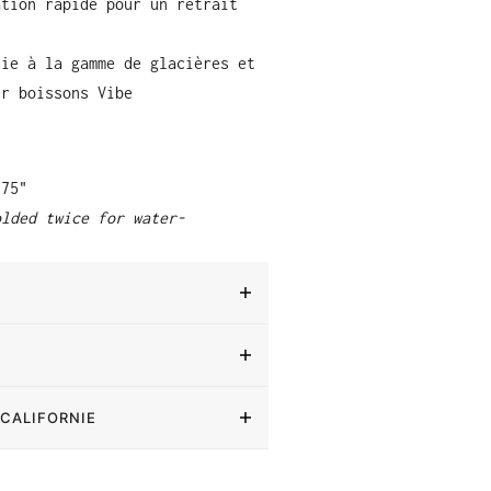
ation rapide pour un retrait
tie à la gamme de glacières et
ur boissons Vibe
.75"
olded twice for water-
 CALIFORNIE