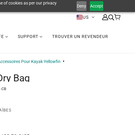
e of cookies as per our privacy
Deny
Accept
US
IFE
SUPPORT
TROUVER UN REVENDEUR
ccessoires Pour Kayak Yellowfin
Dry Bag
1-CB
AÏBES