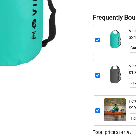
Frequently Bou
Vib
$24
Vib
$19
Perc
piè
$99
Total price
$144.97