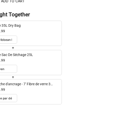
ADD TO CART
ght Together
e 35L Dry Bag
.99
+
e Sac De Séchage 25L
.99
+
he d'ancrage - 7' Fibre de verre 3
ces
.99