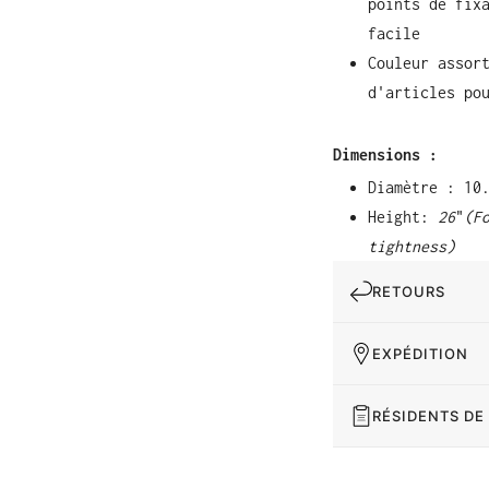
points de fix
facile
Couleur assor
d'articles po
Dimensions :
Diamètre : 10
Height:
26
"
(F
tightness)
RETOURS
EXPÉDITION
RÉSIDENTS DE