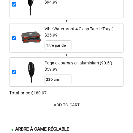
98.4" adjustable)
$94.99
+
Vibe Waterproof 4 Clasp Tackle Tray (2
pk)
$25.99
+
Pagaie Journey en aluminium (90.5")
$59.99
Total price
$180.97
ADD TO CART
ARBRE À CAME RÉGLABLE