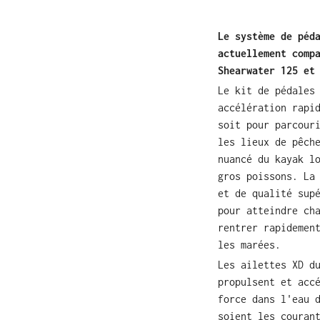
Le système de péd
actuellement comp
Shearwater 125 et
Le kit de pédales
accélération rapi
soit pour parcour
les lieux de pêch
nuancé du kayak l
gros poissons. La
et de qualité sup
pour atteindre ch
rentrer rapidemen
les marées.
Les ailettes XD d
propulsent et acc
force dans l'eau 
soient les couran