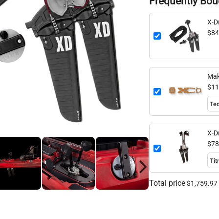
Frequently Bou
X-Dr
$84
Mak
$11
X-D
$78
Total price
$1,759.97