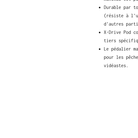
Durable par t
(résiste à l'
d'autres part
X-Drive Pod c
tiers spécifi
Le pédalier m
pour les pêch
vidéastes.