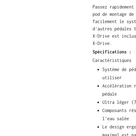
Passez rapidement
pod de montage de
facilement le sys
d'autres pédales 
X-Drive est inclu
X-Drive.
Spécifications :
Caractéristiques
Système de pé
utiliser
Accélération 
pédale
Ultra léger (
Composants ré
l'eau salée
Le design erg
maximal est p