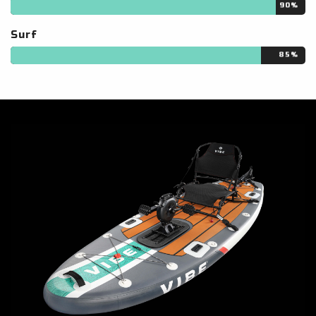
90%
Surf
85%