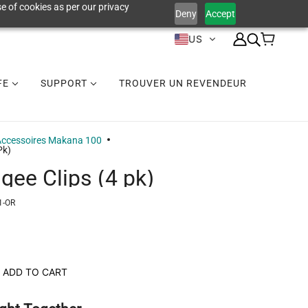
e of cookies as per our privacy
Deny
Accept
US
IFE
SUPPORT
TROUVER UN REVENDEUR
Accessoires Makana 100
Pk)
gee Clips (4 pk)
1-OR
ADD TO CART