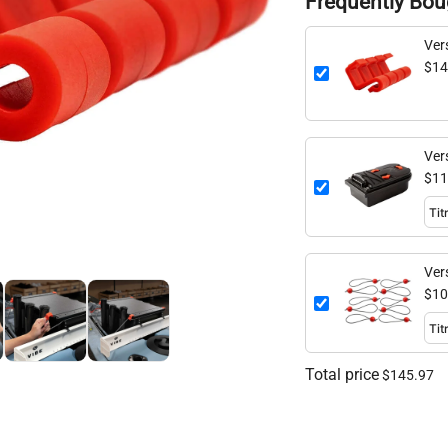
Frequently Bou
Ver
$14
Ver
$11
Ver
$10
Total price
$145.97