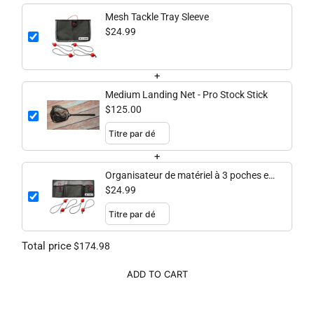
Mesh Tackle Tray Sleeve
$24.99
+
Medium Landing Net - Pro Stock Stick
$125.00
+
Organisateur de matériel à 3 poches en
maille
$24.99
Total price
$174.98
ADD TO CART