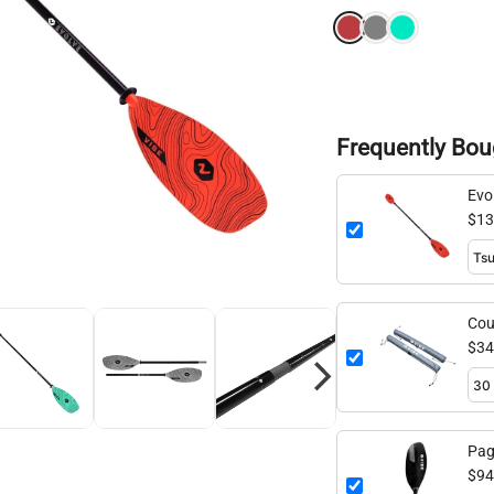
Frequently Bou
Evo
adj
$13
Cou
toit
$34
Pag
de 9
$94