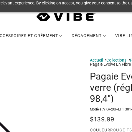
elevant experience. By clicking on accept, you give your consent to the us
CCESSOIRES ET GRÉEMENT
DÉGAGEMENT
VIBE L
Accueil
Collections
P
Pagaie Evolve En Fibre 
Pagaie Evo
verre (rég
98,4")
Modèle :
VKA-20R-EPFG01
$139.99
COULEUR
ROUGE T