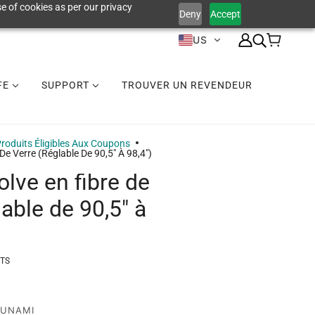
e of cookies as per our privacy
Deny
Accept
US
IFE
SUPPORT
TROUVER UN REVENDEUR
roduits Éligibles Aux Coupons
De Verre (réglable De 90,5" À 98,4")
lve en fibre de
lable de 90,5" à
-TS
SUNAMI