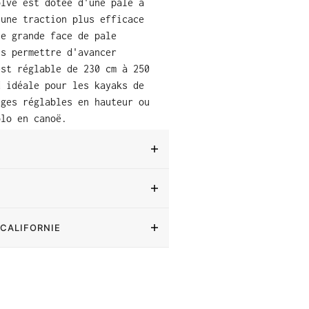
olve est dotée d'une pale à
 une traction plus efficace
ne grande face de pale
us permettre d'avancer
est réglable de 230 cm à 250
d idéale pour les kayaks de
èges réglables en hauteur ou
olo en canoë.
 CALIFORNIE