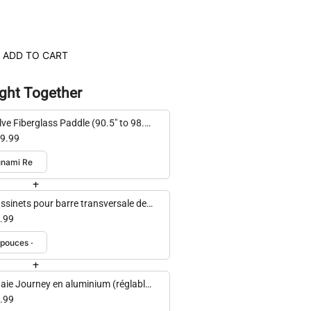
ADD TO CART
ght Together
lve Fiberglass Paddle (90.5" to 98.4"
ustable)
9.99
+
ssinets pour barre transversale de
 (2 pk)
.99
+
aie Journey en aluminium (réglable
0,5" à 98,4")
.99