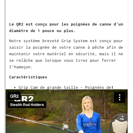
Le QR2 est conçu pour les poignées de canne d'un
diamètre de 1 pouce ou plus.
Notre système breveté Grip System est conçu pour
saisir la poignée de votre canne à pêche afin de
maintenir votre matériel en sécurité, mais il ne
se relâche que lorsque vous tirez pour ferrer
l'hameçon.
Caractéristiques
Grip Cam de grande taille - Poignées de
1
pouce de diamètre ou plus
Pivot avant/arrière réglable avec matériel
en acier inoxydable 18/8
Sangle de verrouillage du transit -
Désactive la came de préhension
Poteau de montage insérable à 360 degrés