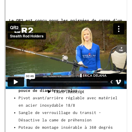
Le QR2 est conçu pour les poignées de canne d'un
diamètre de 1 pouce ou plus.
Notre système breveté Grip System est conçu pour
saisir la poignée de votre canne à pêche afin de
maintenir votre matériel en sécurité, mais il ne
se relâche que lorsque vous tirez pour ferrer
l'hameçon.
Caractéristiques
Grip Cam de grande taille - Poignées de
1
pouce de diamètre ou plus
Pivot avant/arrière réglable avec matériel
en acier inoxydable 18/8
Sangle de verrouillage du transit -
Désactive la came de préhension
Poteau de montage insérable à 360 degrés