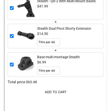
Stealth - QR-2 With Multi-Mount Bases
$41.99
+
Stealth Dual Pivot Shorty Extension
$14.50
+
Base multi-montage Stealth
$6.99
Total price
$63.48
ADD TO CART