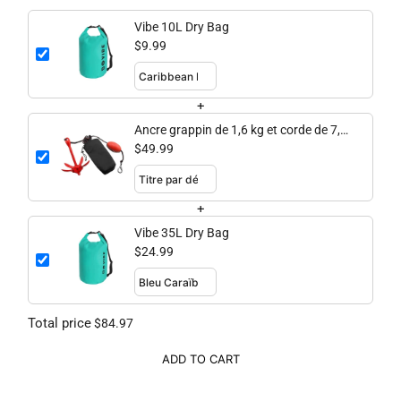
Vibe 10L Dry Bag
$9.99
+
Ancre grappin de 1,6 kg et corde de 7,6
m
$49.99
+
Vibe 35L Dry Bag
$24.99
Total price
$84.97
ADD TO CART