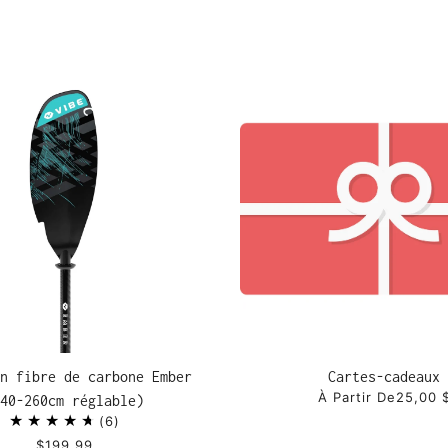
n fibre de carbone Ember
Cartes-cadeaux
À Partir De
25,00 
40-260cm réglable)
6
$199.99