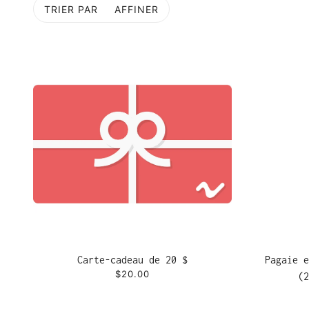
TRIER PAR
AFFINER
R À LA PAGINATION
Carte-cadeau de 20 $
Pagaie e
$20.00
(2