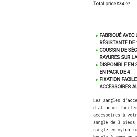
Total price
$84.97
FABRIQUÉ AVEC
RÉSISTANTE DE 1
COUSSIN DE SÉC
RAYURES SUR L
DISPONIBLE EN 
EN PACK DE 4
FIXATION FACILE
ACCESSOIRES A
Les sangles d'acc
d'attacher facile
accessoires à vot
sangle de 3 pieds
sangle en nylon r
boucle à came en 