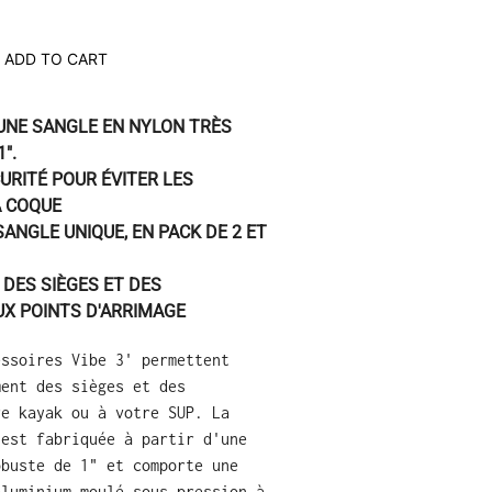
ADD TO CART
 UNE SANGLE EN NYLON TRÈS
".
URITÉ POUR ÉVITER LES
A COQUE
SANGLE UNIQUE, EN PACK DE 2 ET
 DES SIÈGES ET DES
UX POINTS D'ARRIMAGE
essoires Vibe 3' permettent
ment des sièges et des
re kayak ou à votre SUP.
La
 est fabriquée à partir d'une
obuste de 1" et comporte une
aluminium moulé sous pression à