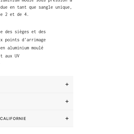
ndue en tant que sangle unique,
 de 2 et de 4.
 :
le des sièges et des
ux points d'arrimage
 en aluminium moulé
nt aux UV
r
 CALIFORNIE