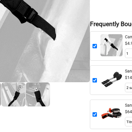
Frequently Bou
Cam
$4.
San
$14
San
$64