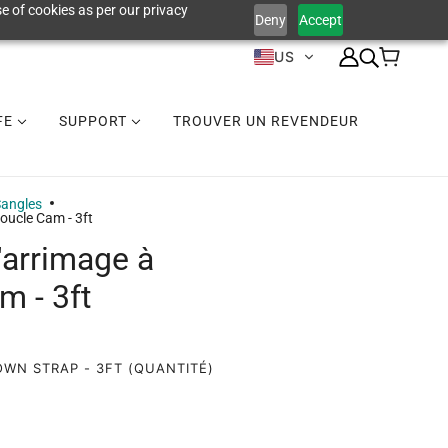
e of cookies as per our privacy
Deny
Accept
US
IFE
SUPPORT
TROUVER UN REVENDEUR
angles
oucle Cam - 3ft
'arrimage à
m - 3ft
OWN STRAP - 3FT (QUANTITÉ)