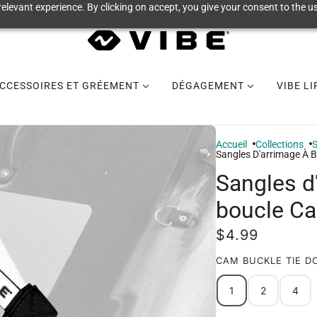
elevant experience. By clicking on accept, you give your consent to the us
CCESSOIRES ET GRÉEMENT
DÉGAGEMENT
VIBE L
Accueil
Collections
S
Sangles D'arrimage À B
Sangles d
boucle Ca
$4.99
CAM BUCKLE TIE D
1
2
4