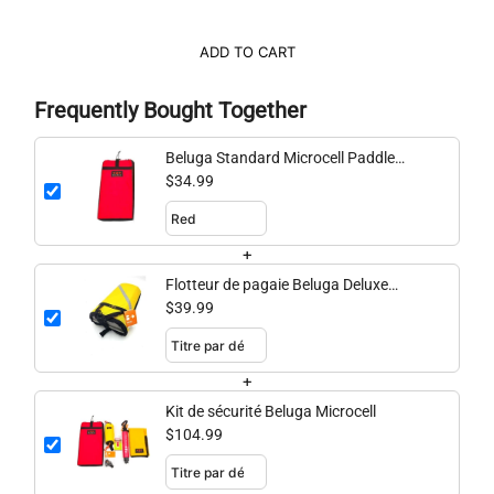
ADD TO CART
Frequently Bought Together
Beluga Standard Microcell Paddle
Float
$34.99
+
Flotteur de pagaie Beluga Deluxe
Microcell
$39.99
+
Kit de sécurité Beluga Microcell
$104.99