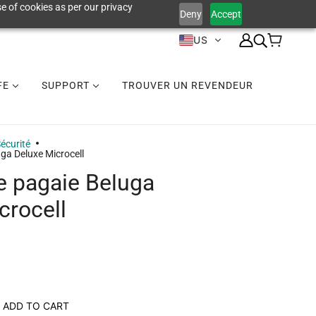
e of cookies as per our privacy
Deny
Accept
US
IFE
SUPPORT
TROUVER UN REVENDEUR
écurité
uga Deluxe Microcell
de pagaie Beluga
crocell
ADD TO CART