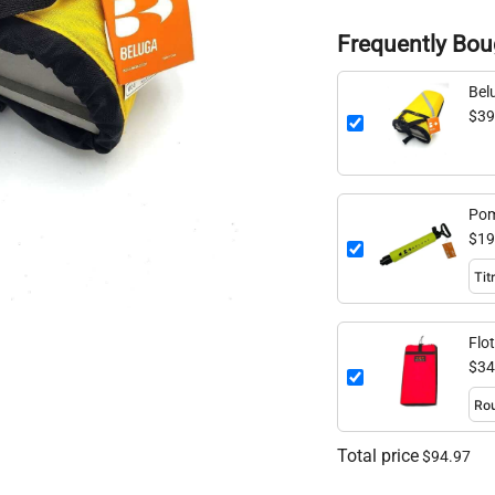
Frequently Bou
Bel
$39
Pom
$19
Flo
Mic
$34
Total price
$94.97