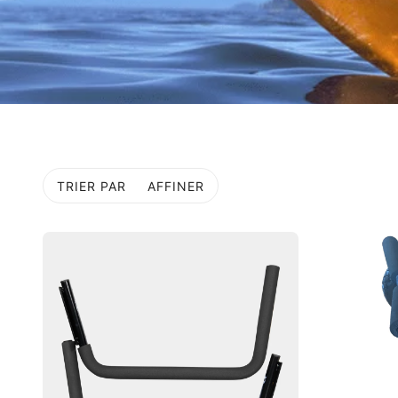
TRIER PAR
AFFINER
R À LA PAGINATION