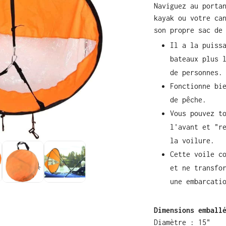
Naviguez au porta
kayak ou votre ca
son propre sac de
Il a la puiss
bateaux plus 
de personnes.
Fonctionne bi
de pêche.
Vous pouvez t
l'avant et "r
la voilure.
Cette voile c
et ne transfo
une embarcati
Dimensions emball
Diamètre : 15"