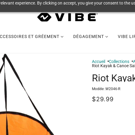
elevant experience. By clicking on accept, you give your consent to the us
CCESSOIRES ET GRÉEMENT
DÉGAGEMENT
VIBE L
Accueil
Collections
A
Riot Kayak & Canoe Sai
Riot Kaya
Modèle :
W2046-R
$29.99