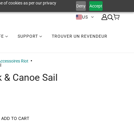
e of cookies as per our privacy
Deny
Accept
US
IFE
SUPPORT
TROUVER UN REVENDEUR
ccessoires Riot
l
k & Canoe Sail
ADD TO CART