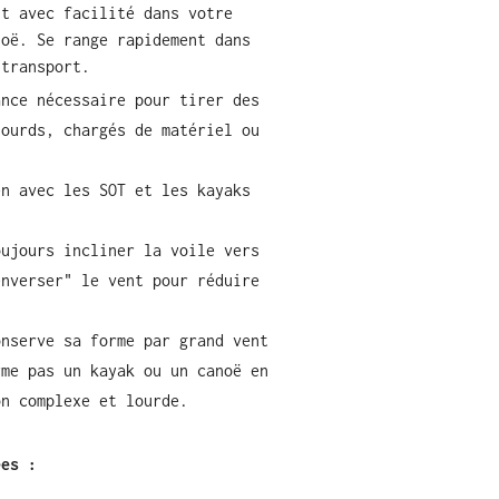
nt avec facilité dans votre
noë. Se range rapidement dans
 transport.
ance nécessaire pour tirer des
lourds, chargés de matériel ou
en avec les SOT et les kayaks
oujours incliner la voile vers
enverser" le vent pour réduire
onserve sa forme par grand vent
rme pas un kayak ou un canoë en
on complexe et lourde.
ées :