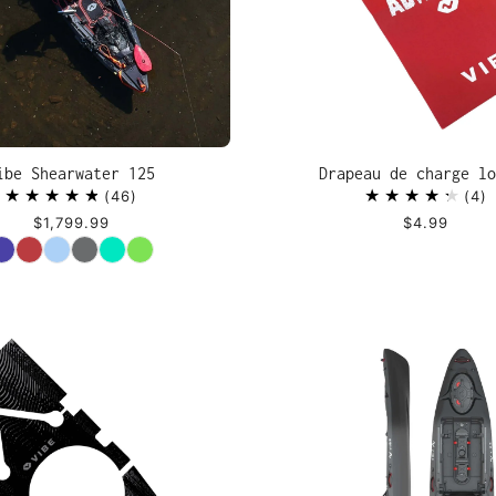
ibe Shearwater 125
Drapeau de charge lo
46
4
$1,799.99
$4.99
Couleur