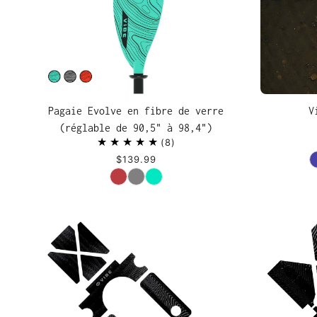
Pagaie Evolve en fibre de verre
V
(réglable de 90,5" à 98,4")
8
$139.99
Couleur