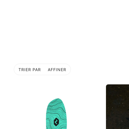
TRIER PAR
AFFINER
R À LA PAGINATION