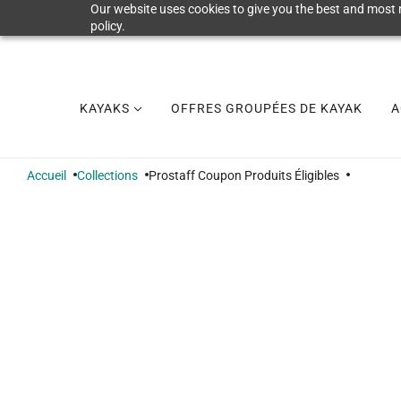
Our website uses cookies to give you the best and most r
policy.
KAYAKS
OFFRES GROUPÉES DE KAYAK
A
Accueil
Collections
Prostaff Coupon Produits Éligibles