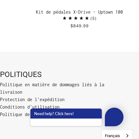
Kit de pédales X-Drive - Uptown 100
5
$849.99
POLITIQUES
Politique en matière de dommages liés à la
livraison
Protection de l'expédition
Conditions d'utilisation
Need help? Click here!
Politique de confidentialité
Français
Français
Français