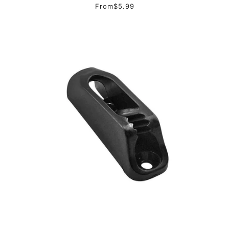
From
$5.99