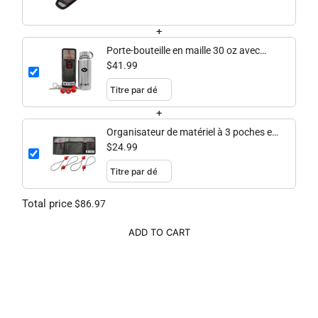
+
Porte-bouteille en maille 30 oz avec
bouteille
$41.99
+
Organisateur de matériel à 3 poches en
maille
$24.99
Total price
$86.97
ADD TO CART