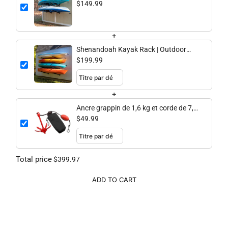
Adjustable Storage | 2 Levels
$149.99
+
Shenandoah Kayak Rack | Outdoor
Adjustable Storage | 4 Levels
$199.99
+
Ancre grappin de 1,6 kg et corde de 7,6
m
$49.99
Total price
$399.97
ADD TO CART