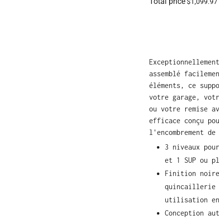
Total price
$1,099.97
Exceptionnellemen
assemblé facileme
éléments, ce supp
votre garage, vot
ou votre remise a
efficace conçu po
l'encombrement de
3 niveaux pou
et 1 SUP ou p
Finition noir
quincaillerie
utilisation e
Conception au