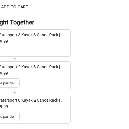
ADD TO CART
ght Together
atersport 3 Kayak & Canoe Rack | 3
ls | Black
9.99
+
atersport 2 Kayak & Canoe Rack | 2
ls | Black
9.99
+
atersport 8 Kayak & Canoe Rack | 8
ls | Black
9.99