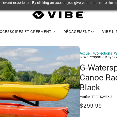
elevant experience. By clicking on accept, you give your consent to the us
CCESSOIRES ET GRÉEMENT
DÉGAGEMENT
VIBE L
Accueil
Collections
S
G-Watersport 3 Kayak &
G-Watersp
Canoe Rack
Black
Modèle :
TT-FS-KAYAK-3
$299.99