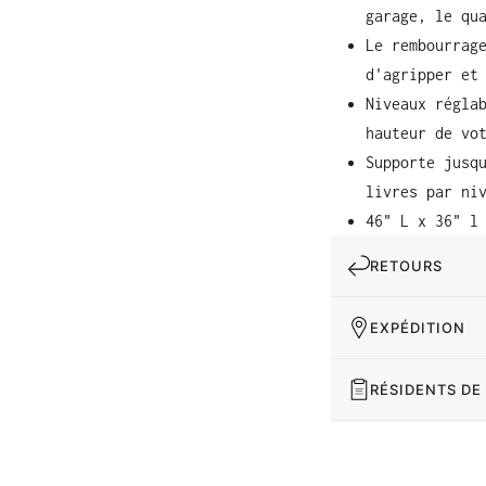
garage, le qu
Le rembourrag
d'agripper et
Niveaux régla
hauteur de vo
Supporte jusq
livres par ni
46" L x 36" l
RETOURS
EXPÉDITION
RÉSIDENTS DE