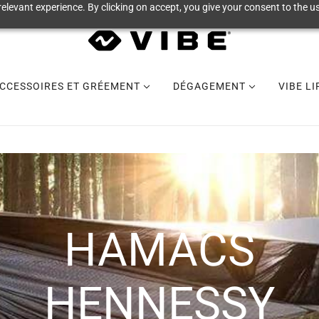
elevant experience. By clicking on accept, you give your consent to the us
CCESSOIRES ET GRÉEMENT
DÉGAGEMENT
VIBE L
HAMACS
HENNESSY