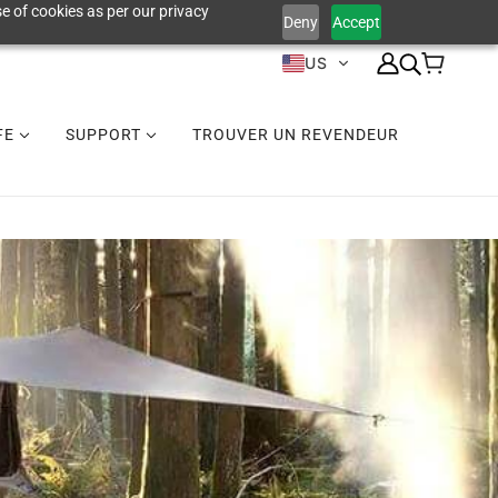
e of cookies as per our privacy
Deny
Accept
US
IFE
SUPPORT
TROUVER UN REVENDEUR