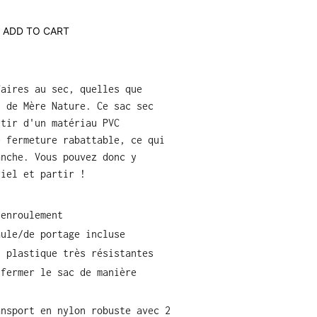
ADD TO CART
faires au sec, quelles que
s de Mère Nature. Ce sac sec
rtir d'un matériau PVC
e fermeture rabattable, ce qui
anche. Vous pouvez donc y
riel et partir !
 enroulement
aule/de portage incluse
n plastique très résistantes
 fermer le sac de manière
ansport en nylon robuste avec 2