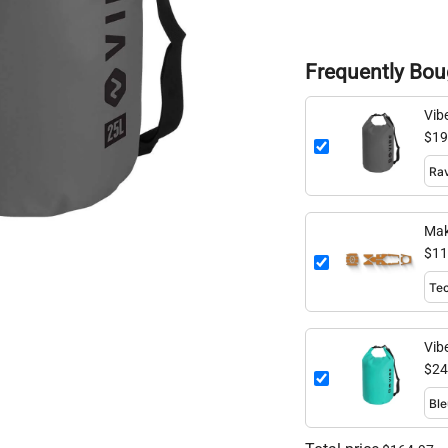
Frequently Bou
Vib
$19
Mak
$11
Vib
$24