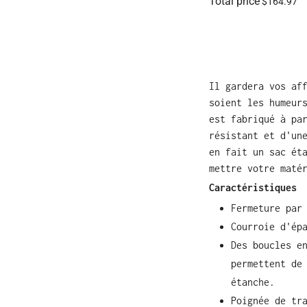
Total price
$164.97
Il gardera vos af
soient les humeur
est fabriqué à pa
résistant et d'un
en fait un sac ét
mettre votre maté
Caractéristiques
Fermeture par
Courroie d'ép
Des boucles e
permettent de
étanche.
Poignée de tr