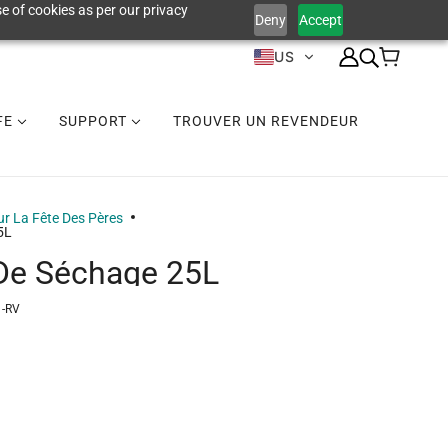
e of cookies as per our privacy
Deny
Accept
US
IFE
SUPPORT
TROUVER UN REVENDEUR
r La Fête Des Pères
5L
De Séchage 25L
1-RV