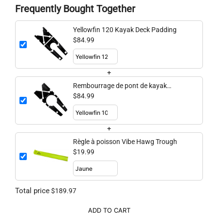
Frequently Bought Together
Yellowfin 120 Kayak Deck Padding
$84.99
+
Rembourrage de pont de kayak
Yellowfin 100
$84.99
+
Règle à poisson Vibe Hawg Trough
$19.99
Total price
$189.97
ADD TO CART