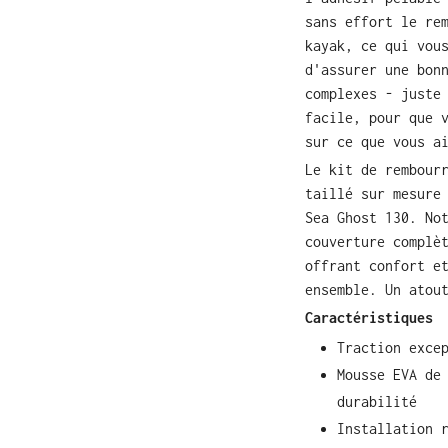
sans effort le re
kayak, ce qui vou
d'assurer une bon
complexes - juste
facile, pour que 
sur ce que vous a
Le kit de rembour
taillé sur mesure
Sea Ghost 130. No
couverture complè
offrant confort e
ensemble. Un atou
Caractéristiques
Traction exce
Mousse EVA de
durabilité
Installation 