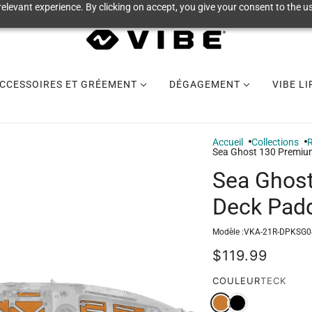
elevant experience. By clicking on accept, you give your consent to the us
CCESSOIRES ET GRÉEMENT
DÉGAGEMENT
VIBE L
Accueil
Collections
R
Sea Ghost 130 Premiu
Sea Ghos
Deck Pad
Modèle :
VKA-21R-DPKSG0
$119.99
COULEUR
TECK