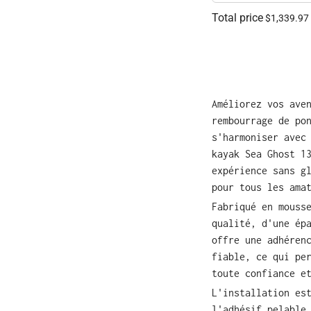
Total price
$1,339.97
Améliorez vos ave
rembourrage de po
s'harmoniser avec
kayak Sea Ghost 1
expérience sans g
pour tous les ama
Fabriqué en mouss
qualité, d'une ép
offre une adhéren
fiable, ce qui pe
toute confiance e
L'installation es
l'adhésif pelable