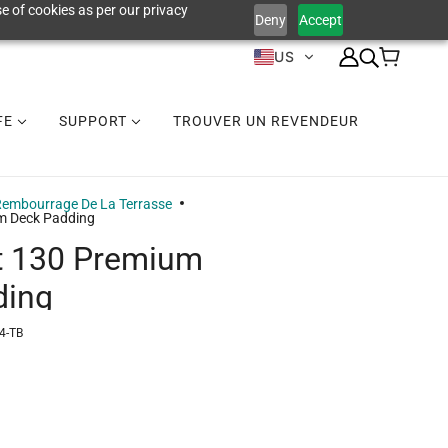
e of cookies as per our privacy
Deny
Accept
US
IFE
SUPPORT
TROUVER UN REVENDEUR
embourrage De La Terrasse
m Deck Padding
t 130 Premium
ding
4-TB