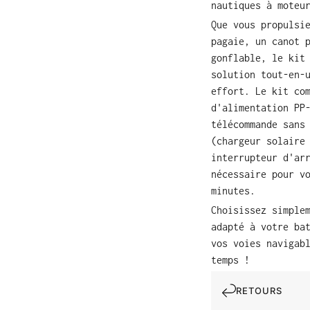
nautiques à moteu
Que vous propulsi
pagaie, un canot 
gonflable, le kit
solution tout-en-
effort. Le kit co
d'alimentation PP
télécommande sans
(chargeur solaire
interrupteur d'ar
nécessaire pour v
minutes.
Choisissez simple
adapté à votre ba
vos voies navigab
temps !
RETOURS