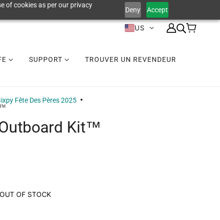
e of cookies as per our privacy
Deny
Accept
US
IFE
SUPPORT
TROUVER UN REVENDEUR
ixpy Fête Des Pères 2025
t™
 Outboard Kit™
OUT OF STOCK