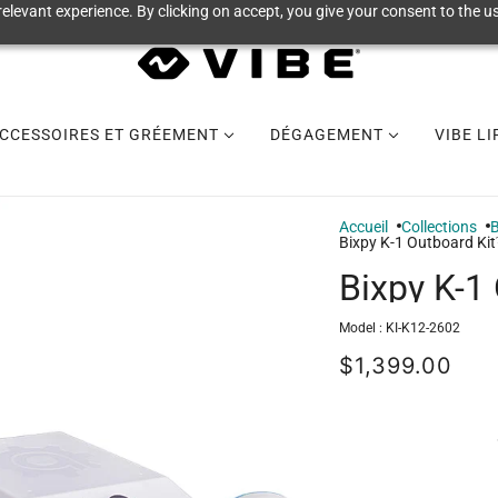
elevant experience. By clicking on accept, you give your consent to the us
CCESSOIRES ET GRÉEMENT
DÉGAGEMENT
VIBE L
Accueil
Collections
B
Bixpy K-1 Outboard Ki
Bixpy K-1
Model :
KI-K12-2602
$1,399.00