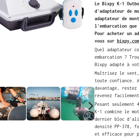
Le Bixpy K-1 Outb
d'adaptateur de m
adaptateur de mon
l'embarcation que
Pour acheter un a
vous sur
bixpy.co
Quel adaptateur c
embarcation ? Tro
Bixpy adapté à vo
Maîtrisez le vent
toute confiance. 
davantage, restez
revenez facilemen
Pesant seulement 
K-1 combine le mo
dernier bloc d'al
densité PP-378, f
et efficace pour 