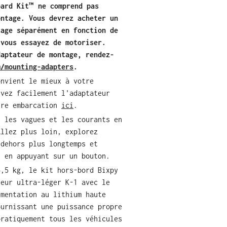
oard Kit™ ne comprend pas
ontage. Vous devrez acheter un
tage séparément en fonction de
 vous essayez de motoriser.
daptateur de montage, rendez-
m/mounting-adapters
.
onvient le mieux à votre
uvez facilement l'adaptateur
tre embarcation
ici
.
, les vagues et les courants en
Allez plus loin, explorez
 dehors plus longtemps et
t en appuyant sur un bouton.
4,5 kg, le kit hors-bord Bixpy
teur ultra-léger K-1 avec le
imentation au lithium haute
ournissant une puissance propre
pratiquement tous les véhicules