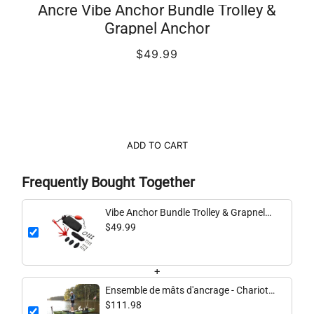
Ancre Vibe Anchor Bundle Trolley &
Grapnel Anchor
$49.99
ADD TO CART
Frequently Bought Together
Vibe Anchor Bundle Trolley & Grapnel
Anchor
$49.99
+
Ensemble de mâts d'ancrage - Chariot
et mât d'ancrage en fibre de verre de 7
$111.98