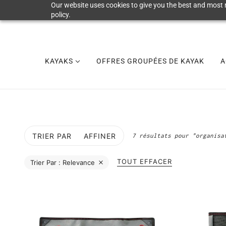
Our website uses cookies to give you the best and most r
policy.
KAYAKS
OFFRES GROUPÉES DE KAYAK
A
TRIER PAR
AFFINER
7 résultats pour "organisa
TOUT EFFACER
Trier Par :
Relevance