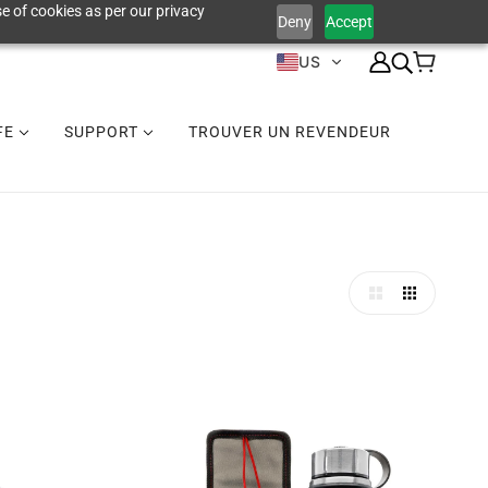
e of cookies as per our privacy
Deny
Accept
US
IFE
SUPPORT
TROUVER UN REVENDEUR